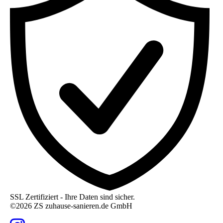
Kundenbewertungen und Erfahrungen zu
hamburg-sanieren.de
%
100
SSL Zertifiziert - Ihre Daten sind sicher.
5,00
/
4,96
Empfehlungen auf
©2026 ZS zuhause-sanieren.de GmbH
ProvenExpert.com