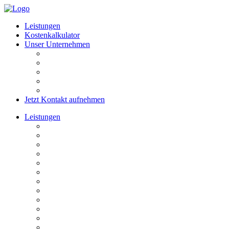
Leistungen
Kostenkalkulator
Unser Unternehmen
Referenzen
Vorteile
Ratgeber
FAQ
Kontakt
Jetzt Kontakt aufnehmen
Leistungen
Komplettsanierung
Kernsanierung
Haussanierung
Gebäudesanierung
Wohnungssanierung
Altbausanierung
Badsanierung
Kellersanierung
Energetische Sanierung
Elektrosanierung
Bodenbelag erneuern
Heizungssanierung