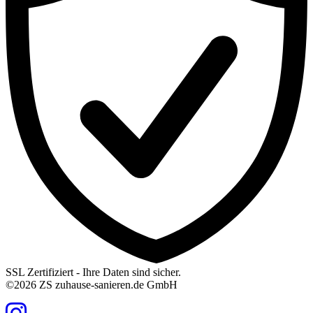
Kundenbewertungen und Erfahrungen zu
hamburg-sanieren.de
%
100
SSL Zertifiziert - Ihre Daten sind sicher.
5,00
/
4,96
Empfehlungen auf
©2026 ZS zuhause-sanieren.de GmbH
ProvenExpert.com