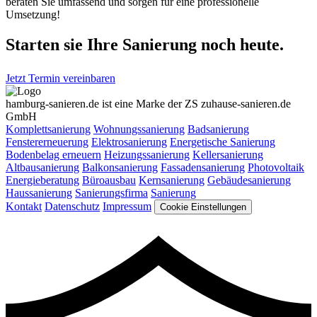
beraten Sie umfassend und sorgen für eine professionelle
Umsetzung!
Starten sie Ihre Sanierung noch heute.
Jetzt Termin vereinbaren
hamburg-sanieren.de ist eine Marke der ZS zuhause-sanieren.de
GmbH
Komplettsanierung
Wohnungssanierung
Badsanierung
Fenstererneuerung
Elektrosanierung
Energetische Sanierung
Bodenbelag erneuern
Heizungssanierung
Kellersanierung
Altbausanierung
Balkonsanierung
Fassadensanierung
Photovoltaik
Energieberatung
Büroausbau
Kernsanierung
Gebäudesanierung
Haussanierung
Sanierungsfirma
Sanierung
Kontakt
Datenschutz
Impressum
Cookie Einstellungen